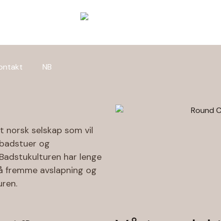
ontakt
NB
t norsk selskap som vil
 badstuer og
 Badstukulturen har lenge
a å fremme avslapning og
uren.