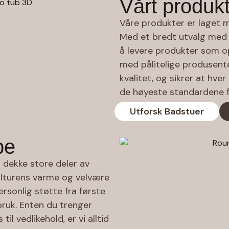
Vårt produk
Våre produkter er laget m
Med et bredt utvalg med 
å levere produkter som op
med pålitelige produsent
kvalitet, og sikrer at hv
de høyeste standardene f
Utforsk Badstuer
pe
 dekke store deler av
kulturens varme og velvære
personlig støtte fra første
 bruk. Enten du trenger
til vedlikehold, er vi alltid