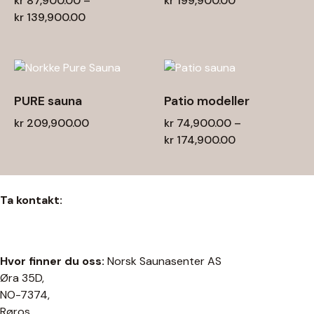
kr
87,900.00
–
kr
199,900.00
kr
139,900.00
PURE sauna
Patio modeller
kr
209,900.00
kr
74,900.00
–
kr
174,900.00
Ta kontakt:
salg@norsauna.no
(+47) 90526049
Hvor finner du oss:
Norsk Saunasenter AS
Øra 35D,
NO-7374,
Røros